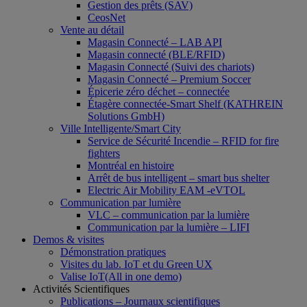
Gestion des prêts (SAV)
CeosNet
Vente au détail
Magasin Connecté – LAB API
Magasin connecté (BLE/RFID)
Magasin Connecté (Suivi des chariots)
Magasin Connecté – Premium Soccer
Épicerie zéro déchet – connectée
Étagère connectée-Smart Shelf (KATHREIN
Solutions GmbH)
Ville Intelligente/Smart City
Service de Sécurité Incendie – RFID for fire
fighters
Montréal en histoire
Arrêt de bus intelligent – smart bus shelter
Electric Air Mobility EAM -eVTOL
Communication par lumière
VLC – communication par la lumière
Communication par la lumière – LIFI
Demos & visites
Démonstration pratiques
Visites du lab. IoT et du Green UX
Valise IoT(All in one demo)
Activités Scientifiques
Publications – Journaux scientifiques