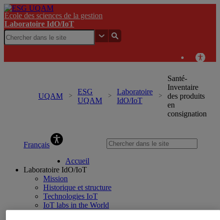
École des sciences de la gestion
Laboratoire IdO/IoT
Santé-
Inventaire
ESG
Laboratoire
UQAM
des produits
UQAM
IdO/IoT
en
consignation
Laboratoire IdO/IoT
Français
Accueil
Laboratoire IdO/IoT
Mission
Historique et structure
Technologies IoT
IoT labs in the World
Notre équipe