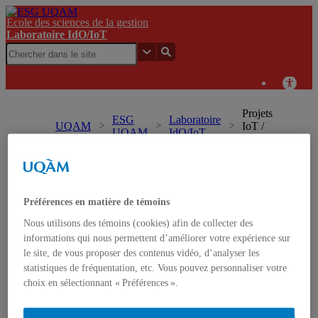
École des sciences de la gestion
Laboratoire IdO/IoT
Projets
ESG
Laboratoire
UQAM
IoT /
UQAM
IdO/IoT
IdO
Laboratoire IdO/IoT
Français
Préférences en matière de témoins
Accueil
Laboratoire IdO/IoT
Nous utilisons des témoins (cookies) afin de collecter des
Mission
informations qui nous permettent d’améliorer votre expérience sur
Historique et structure
le site, de vous proposer des contenus vidéo, d’analyser les
Technologies IoT
statistiques de fréquentation, etc. Vous pouvez personnaliser votre
IoT labs in the World
choix en sélectionnant « Préférences ».
Notre équipe
Équipe
Étudiants