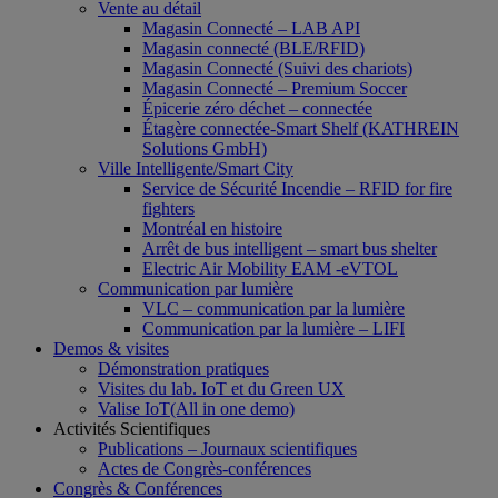
Vente au détail
Magasin Connecté – LAB API
Magasin connecté (BLE/RFID)
Magasin Connecté (Suivi des chariots)
Magasin Connecté – Premium Soccer
Épicerie zéro déchet – connectée
Étagère connectée-Smart Shelf (KATHREIN
Solutions GmbH)
Ville Intelligente/Smart City
Service de Sécurité Incendie – RFID for fire
fighters
Montréal en histoire
Arrêt de bus intelligent – smart bus shelter
Electric Air Mobility EAM -eVTOL
Communication par lumière
VLC – communication par la lumière
Communication par la lumière – LIFI
Demos & visites
Démonstration pratiques
Visites du lab. IoT et du Green UX
Valise IoT(All in one demo)
Activités Scientifiques
Publications – Journaux scientifiques
Actes de Congrès-conférences
Congrès & Conférences